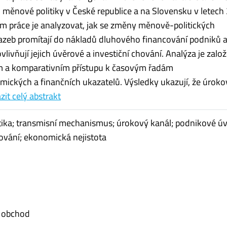
ěnové politiky v České republice a na Slovensku v letech
em práce je analyzovat, jak se změny měnově-politických
zeb promítají do nákladů dluhového financování podniků a
livňují jejich úvěrové a investiční chování. Analýza je zalo
ím a komparativním přístupu k časovým řadám
ckých a finančních ukazatelů. Výsledky ukazují, že úroko
zit celý abstrakt
ika; transmisní mechanismus; úrokový kanál; podnikové úv
hování; ekonomická nejistota
 obchod