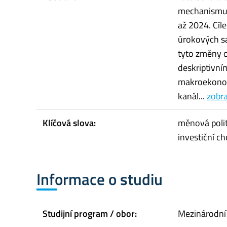
mechanismu m
až 2024. Cíl
úrokových sa
tyto změny ov
deskriptivn
makroekonomi
kanál...
zobra
Klíčová slova:
měnová polit
investiční c
Informace o studiu
Studijní program / obor:
Mezinárodní