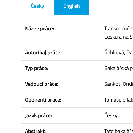
Česky
English
Název práce:
Transmisní m
Česku a na 
Autor(ka) práce:
Řehková, Da
Typ práce:
Bakalářská p
Vedoucí práce:
Sankot, Ondř
Oponenti práce:
Tomášek, Ja
Jazyk práce:
Česky
Abstrakt:
Tato bakalář