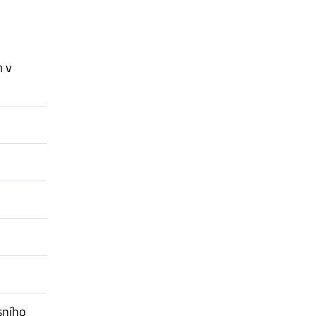
m v
sního