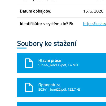
Datum obhajoby:
15. 6. 2026
Identifikátor v systému InSIS:
https://insi
Soubory ke stažení
Hlavní práce
92564_rehd05.pdf, 1.4 MB
Oponentura
90341_tomj22.pdf, 122.7 kB