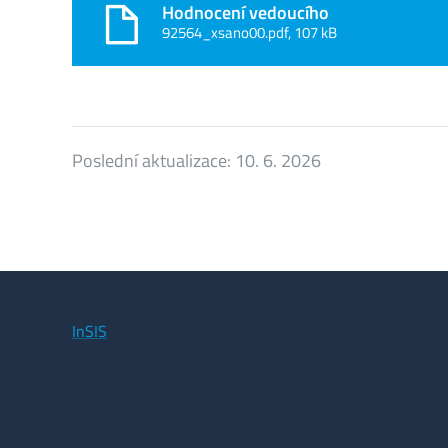
Hodnocení vedoucího
92564_xsano00.pdf, 107 kB
Poslední aktualizace:
10. 6. 2026
InSIS