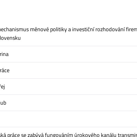
echanismus měnové politiky a investiční rozhodování fire
Slovensku
rina
ráce
ej
kub
ská práce se zabývá fungováním úrokového kanálu transmi