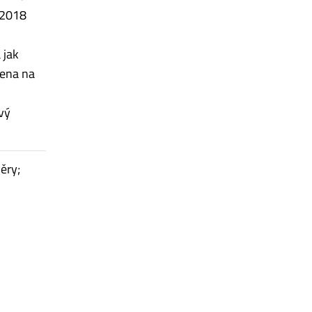
 2018
 jak
žena na
vý
ěry;