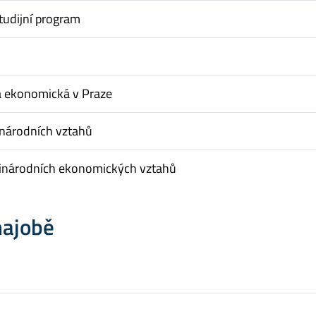
tudijní program
a ekonomická v Praze
inárodních vztahů
inárodních ekonomických vztahů
hajobě