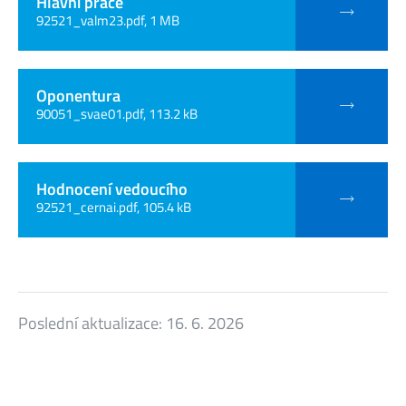
Hlavní práce
92521_valm23.pdf, 1 MB
Oponentura
90051_svae01.pdf, 113.2 kB
Hodnocení vedoucího
92521_cernai.pdf, 105.4 kB
Poslední aktualizace:
16. 6. 2026