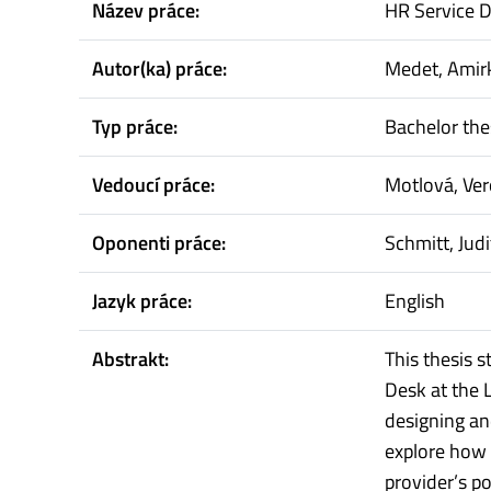
Název práce:
HR Service D
Autor(ka) práce:
Medet, Amir
Typ práce:
Bachelor the
Vedoucí práce:
Motlová, Ver
Oponenti práce:
Schmitt, Jud
Jazyk práce:
English
Abstrakt:
This thesis 
Desk at the 
designing an
explore how 
provider’s p