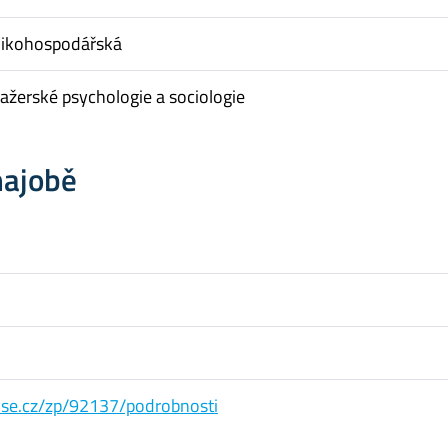
nikohospodářská
žerské psychologie a sociologie
hajobě
s.vse.cz/zp/92137/podrobnosti