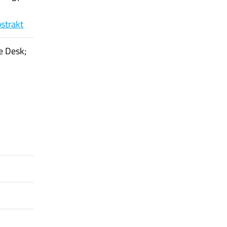
bstrakt
e Desk;