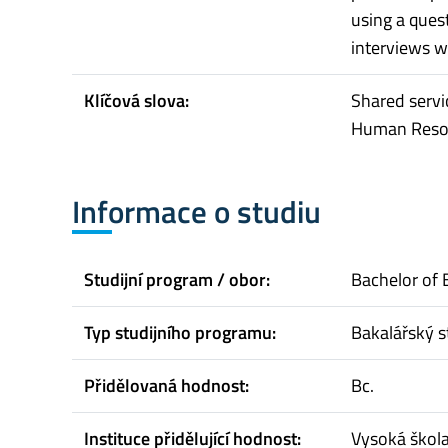
using a ques
interviews w
Klíčová slova:
Shared servi
Human Reso
Informace o studiu
Studijní program / obor:
Bachelor of 
Typ studijního programu:
Bakalářský s
Přidělovaná hodnost:
Bc.
Instituce přidělující hodnost:
Vysoká škol