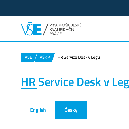
VŠE
VŠKP
HR Service Desk v Legu
HR Service Desk v Le
English
Česky