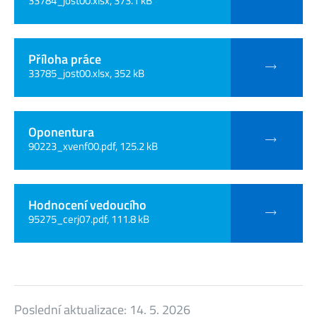
33784_jost00.xlsx, 373.1 kB
Příloha práce
33785_jost00.xlsx, 352 kB
Oponentura
90223_xvenf00.pdf, 125.2 kB
Hodnocení vedoucího
95275_cerj07.pdf, 111.8 kB
Poslední aktualizace:
14. 5. 2026