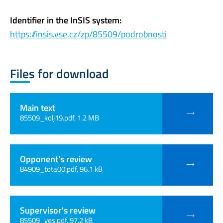
Identifier in the InSIS system:
https://insis.vse.cz/zp/85509/podrobnosti
Files for download
Main text
85509_kolj19.pdf, 1.2 MB
Opponent's review
84909_tota00.pdf, 96.1 kB
Supervisor's review
85509_ves.pdf, 97.2 kB