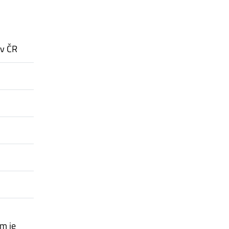
 v ČR
em je