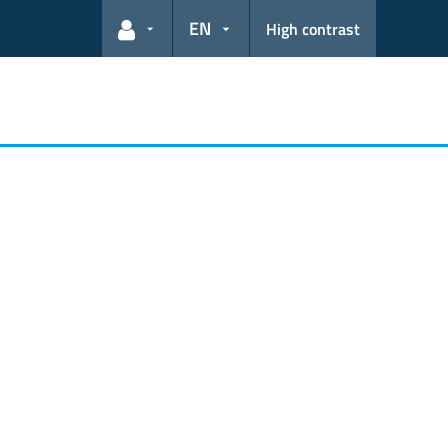
EN
High contrast
User links