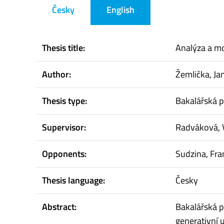
Česky
English
Thesis title:
Analýza a mo
Author:
Žemlička, Ja
Thesis type:
Bakalářská p
Supervisor:
Radváková, 
Opponents:
Sudzina, Fra
Thesis language:
Česky
Abstract:
Bakalářská p
generativní 