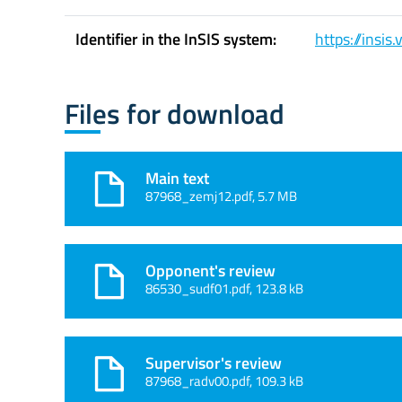
Identifier in the InSIS system:
https://insi
Files for download
Main text
87968_zemj12.pdf, 5.7 MB
Opponent's review
86530_sudf01.pdf, 123.8 kB
Supervisor's review
87968_radv00.pdf, 109.3 kB