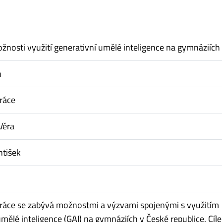
žnosti využití generativní umělé inteligence na gymnáziích
n
ráce
Věra
ntišek
ráce se zabývá možnostmi a výzvami spojenými s využitím
umělé inteligence (GAI) na gymnáziích v České republice. Cíl