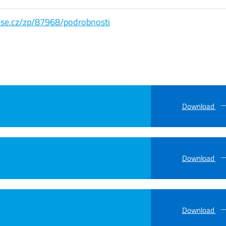
s.vse.cz/zp/87968/podrobnosti
Download
Download
Download