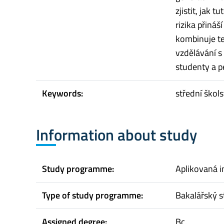
zjistit, jak 
rizika přináš
kombinuje te
vzdělávání s
studenty a p
Keywords:
střední škol
Information about study
Study programme:
Aplikovaná i
Type of study programme:
Bakalářský s
Assigned degree:
Bc.