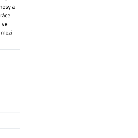
ínosy a
Práce
ů ve
 mezi