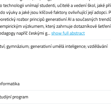
tuto technologii vnímají studenti, učitelé a vedení škol, jaké př
í do výuky a jaké jsou klíčové faktory ovlivňující její adopci. 
oretický rozbor principů generativní AI a současných trend
 empirickým výzkumem, který zahrnuje dotazníkové šetření
edagogy napříč českými g...
show full abstract
ství; gymnázium; generativní umělá inteligence; vzdělávání
nformatika
tudijní program