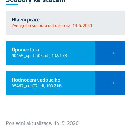
Hlavní práce
Zveřejnění souboru odloženo na: 13. 5. 2031
Oponentura
90445_xpotm03.pdf, 102.1 kB
Hodnocení vedoucího
95467_cerj07.pdf, 109.2 kB
Poslední aktualizace:
14. 5. 2026