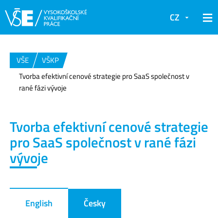
CZ
VŠE
VŠKP
Tvorba efektivní cenové strategie pro SaaS společnost v
rané fázi vývoje
Tvorba efektivní cenové strategie
pro SaaS společnost v rané fázi
vývoje
English
Česky