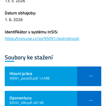
13. 5. 2026
Datum obhajoby:
1. 6. 2026
Identifikátor v systému InSIS:
https://insis.vse.cz/zp/95091/podrobnosti
Soubory ke stažení
Hlavní práce
95091_pasa05.pdf, 1.4 MB
Oponentura
92032_Albi.pdf, 461 kB