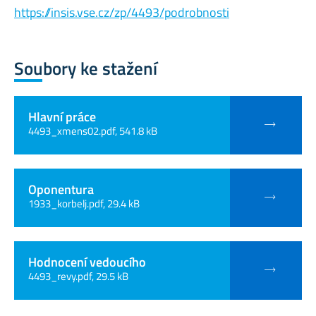
https://insis.vse.cz/zp/4493/podrobnosti
Soubory ke stažení
Hlavní práce
4493_xmens02.pdf, 541.8 kB
Oponentura
1933_korbelj.pdf, 29.4 kB
Hodnocení vedoucího
4493_revy.pdf, 29.5 kB