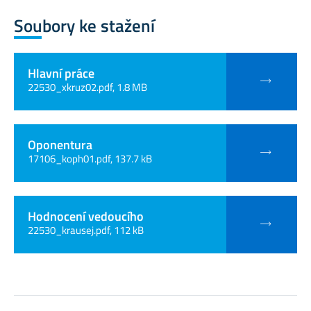
Soubory ke stažení
Hlavní práce
22530_xkruz02.pdf, 1.8 MB
Oponentura
17106_koph01.pdf, 137.7 kB
Hodnocení vedoucího
22530_krausej.pdf, 112 kB