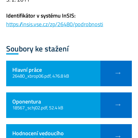
Identifikátor v systému InSIS:
https://insis.vse.cz/zp/26480/podrobnosti
Soubory ke stažení
Hlavní práce
26480_xbrop06.pdf, 476.8 kB
Oponentura
18567_schj02.pdf, 52.4 kB
Hodnocení vedoucího