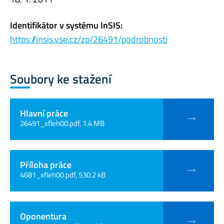
Identifikátor v systému InSIS:
https://insis.vse.cz/zp/26491/podrobnosti
Soubory ke stažení
Hlavní práce
26491_xfleh00.pdf, 1.4 MB
Příloha práce
4681_xfleh00.pdf, 530.2 kB
Oponentura