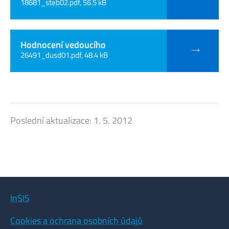
18681_steb02.pdf, 56.5 kB
Hodnocení vedoucího
26491_dusd01.pdf, 48.4 kB
Poslední aktualizace:
1. 5. 2012
InSIS
Cookies a ochrana osobních údajů