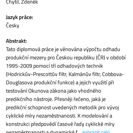
Chytil, Zdeněk
Jazyk práce:
Česky
Abstrakt:
Tato diplomová práce je věnována výpočtu odhadu
produkční mezery pro Českou republiku (ČR) v období
1995-2009 pomocí tří odhadových technik
(Hodrickův-Prescottův filtr, Kalmánův filtr, Cobbova-
Douglasova produkční funkce) a jejich využití při
testování Okunova zákona jako vhodného
predikčního nástroje. Přesněji řečeno, jaká je
predikční schopnost uvedených metodik pro vývoj
cyklické míry nezaměstnanosti. K modelování a
konstrukci předpovědí časové řady cyklické míry
nezaměstnanosti a dynamické f...
zobrazit celý