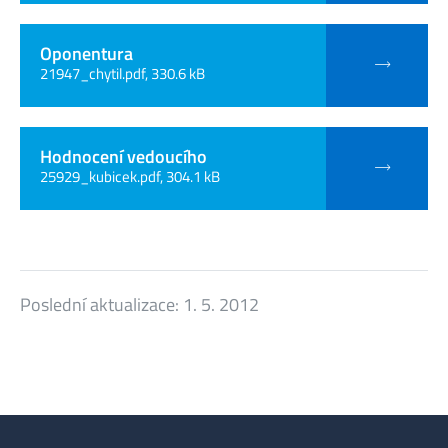
Oponentura
21947_chytil.pdf, 330.6 kB
Hodnocení vedoucího
25929_kubicek.pdf, 304.1 kB
Poslední aktualizace:
1. 5. 2012