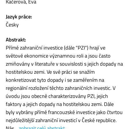
Kačerová, Eva
Jazyk práce:
Česky
Abstrakt:
Přímé zahraniční investice (dále "PZI") hrají ve
světové ekonomice významnou roli a jsou často
zmiňovány v literatuře v souvislosti s jejich dopady na
hostitelskou zemi. Ve své práci se snažím
konkretizovat tyto dopady i se zaměřením na
regionální rozložení těchto zahraničních investic. V
úvodu jsou obecně charakterizovány PZI, jejich
faktory a jejich dopady na hostitelskou zemi. Dále
byly vybrány přímé francouzské investice jako čtvrtou
nejdůležitější zahraniční investicí v České republice.
Nás...
zobrazit celý abstrakt