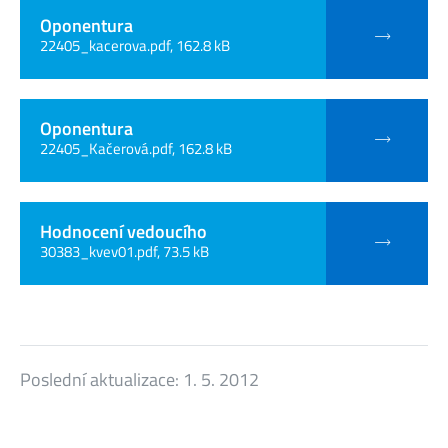
Oponentura
22405_kacerova.pdf, 162.8 kB
Oponentura
22405_Kačerová.pdf, 162.8 kB
Hodnocení vedoucího
30383_kvev01.pdf, 73.5 kB
Poslední aktualizace:
1. 5. 2012