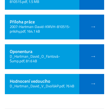
810515.pdf, 1.5 MB
Příloha práce
2007-Hartman-David-KMVH-810515-
prilohy.pdf, 164.1 kB
Oponentura
D_Hartman_David_O_Fantová-
Šump.pdf, 81.6 kB
Hodnocení vedoucího
D_Hartman_David_V_DvořákP.pdf, 76 kB