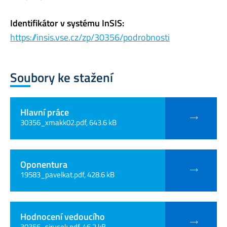
Identifikátor v systému InSIS:
https://insis.vse.cz/zp/30356/podrobnosti
Soubory ke stažení
Hlavní práce
30356_xmakk02.pdf, 643.6 kB
Oponentura
19583_pavelkat.pdf, 428.6 kB
Hodnocení vedoucího
30356_sirucek.pdf, 46.2 kB