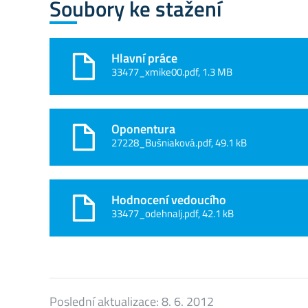
Soubory ke stažení
Hlavní práce
33477_xmike00.pdf, 1.3 MB
Oponentura
27228_Bušniaková.pdf, 49.1 kB
Hodnocení vedoucího
33477_odehnalj.pdf, 42.1 kB
Poslední aktualizace:
8. 6. 2012