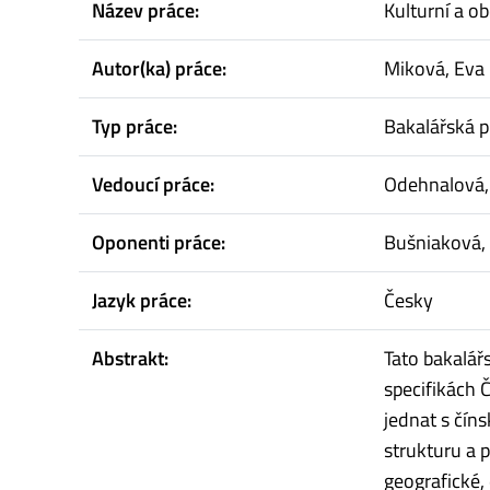
Název práce:
Kulturní a o
Autor(ka) práce:
Miková, Eva
Typ práce:
Bakalářská p
Vedoucí práce:
Odehnalová, 
Oponenti práce:
Bušniaková, 
Jazyk práce:
Česky
Abstrakt:
Tato bakalář
specifikách Č
jednat s čín
strukturu a 
geografické,