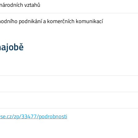
inárodních vztahů
hodního podnikání a komerčních komunikací
hajobě
s.vse.cz/zp/33477/podrobnosti