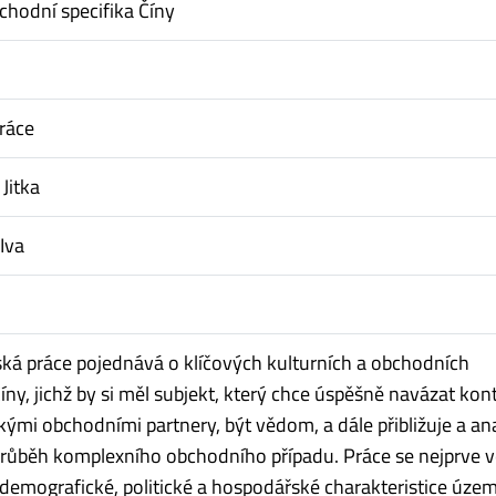
bchodní specifika Číny
ráce
Jitka
Iva
ská práce pojednává o klíčových kulturních a obchodních
íny, jichž by si měl subjekt, který chce úspěšně navázat kon
skými obchodními partnery, být vědom, a dále přibližuje a an
průběh komplexního obchodního případu. Práce se nejprve 
 demografické, politické a hospodářské charakteristice územ