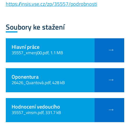
https://insis.vse.cz/zp/35557/podrobnosti
Soubory ke stažení
Hlavní práce
35557_xmenj00.pdf, 1.1 MB
Oponentura
26426_Quantová.pdf, 428 kB
Hodnocení vedoucího
35557_vinsm.pdf, 331.7 kB