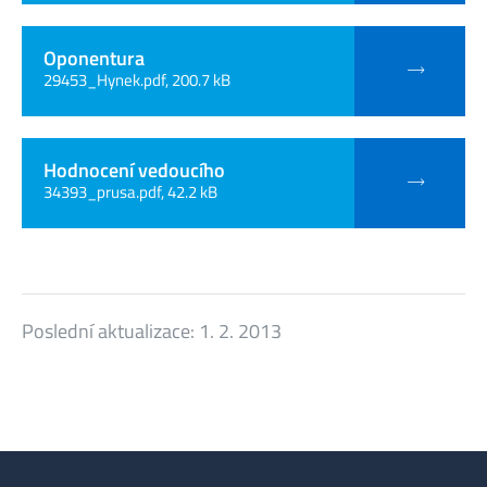
Oponentura
29453_Hynek.pdf, 200.7 kB
Hodnocení vedoucího
34393_prusa.pdf, 42.2 kB
Poslední aktualizace:
1. 2. 2013