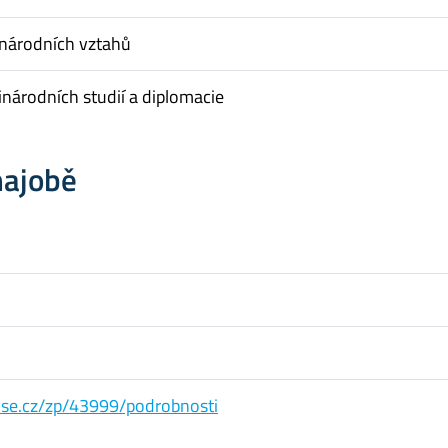
inárodních vztahů
národních studií a diplomacie
hajobě
s.vse.cz/zp/43999/podrobnosti