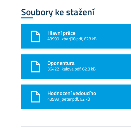
Soubory ke stažení
Hlavní práce
43999_xbarj98.pdf, 628 kB
Oponentura
36422_kalova.pdf, 62.3 kB
Hodnocení vedoucího
43999_peter.pdf, 62 kB