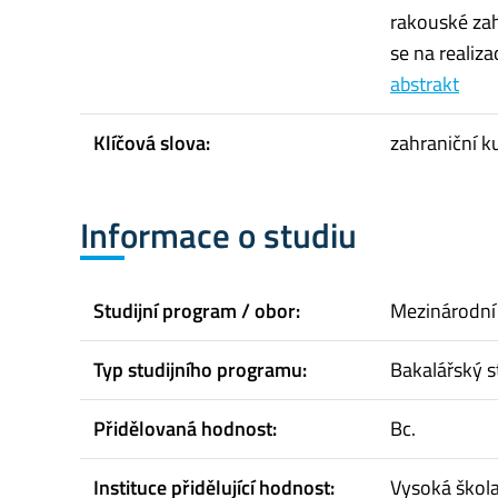
rakouské zahr
se na realiza
abstrakt
Klíčová slova:
zahraniční ku
Informace o studiu
Studijní program / obor:
Mezinárodní
Typ studijního programu:
Bakalářský s
Přidělovaná hodnost:
Bc.
Instituce přidělující hodnost:
Vysoká škol