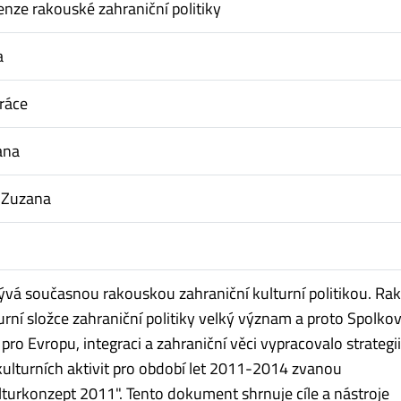
enze rakouské zahraniční politiky
a
ráce
ana
, Zuzana
ývá současnou rakouskou zahraniční kulturní politikou. Ra
turní složce zahraniční politiky velký význam a proto Spolko
pro Evropu, integraci a zahraniční věci vypracovalo strategii
ulturních aktivit pro období let 2011-2014 zvanou
turkonzept 2011". Tento dokument shrnuje cíle a nástroje