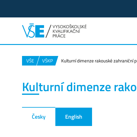
VŠE
VŠKP
Kulturní dimenze rakouské zahraniční po
Kulturní dimenze rako
Česky
English