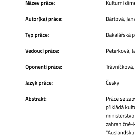
Název práce:
Kulturní dim
Autor(ka) práce:
Bártová, Jan
Typ práce:
Bakalářská p
Vedoucí práce:
Peterková, J
Oponenti práce:
Trávníčková
Jazyk práce:
Česky
Abstrakt:
Práce se zab
přikládá kul
ministerstvo 
zahraničně-k
"Auslandskul