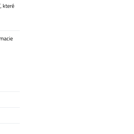
, které
omacie