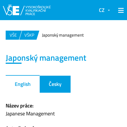
CZ
VŠE
VŠKP
Japonský management
Japonský management
English
Česky
Název práce:
Japanese Management