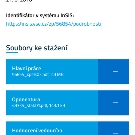
Identifikátor v systému InSIS:
https://insis.vse.cz/zp/56854/podrobnosti
Soubory ke stažení
Hlavní práce
56854_xpelk03.pdf, 2.3 MB
Oponentura
48335_stab01.pdf, 143.1 kB
Hodnocení vedoucího