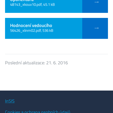
48143_xkouv10.pdf, 45.1 kB
Hodnocení vedoucího
56426_xlinm02.pdf, 536 kB
Poslední aktualizace:
21. 6. 2016
InSIS
Cookies a ochrana osobních údajů