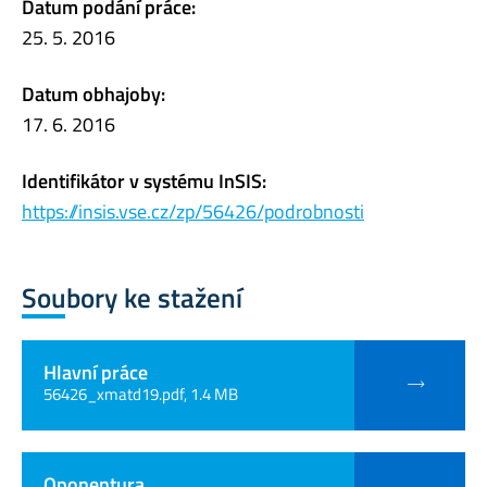
Datum podání práce:
25. 5. 2016
Datum obhajoby:
17. 6. 2016
Identifikátor v systému InSIS:
https://insis.vse.cz/zp/56426/podrobnosti
Soubory ke stažení
Hlavní práce
56426_xmatd19.pdf, 1.4 MB
Oponentura