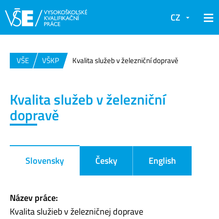
CZ
VŠE
VŠKP
Kvalita služeb v železniční dopravě
Kvalita služeb v železniční
dopravě
Slovensky
Česky
English
Název práce:
Kvalita služieb v železničnej doprave