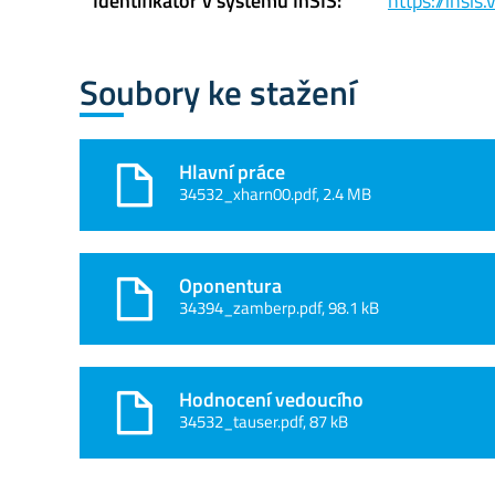
Identifikátor v systému InSIS:
https://insi
Soubory ke stažení
Hlavní práce
34532_xharn00.pdf, 2.4 MB
Oponentura
34394_zamberp.pdf, 98.1 kB
Hodnocení vedoucího
34532_tauser.pdf, 87 kB