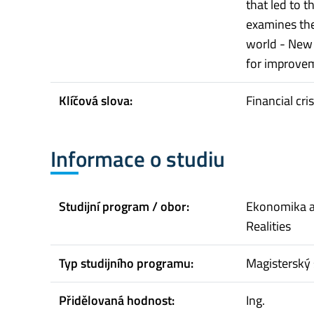
that led to t
examines the
world - New 
for improvem
Klíčová slova:
Financial cri
Informace o studiu
Studijní program / obor:
Ekonomika a
Realities
Typ studijního programu:
Magisterský 
Přidělovaná hodnost:
Ing.