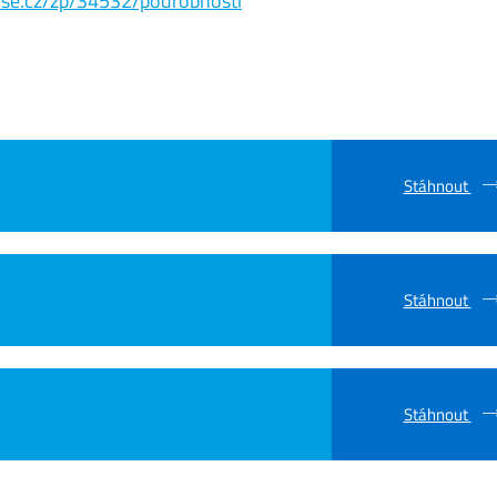
s.vse.cz/zp/34532/podrobnosti
Stáhnout
Stáhnout
Stáhnout