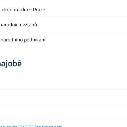
a ekonomická v Praze
inárodních vztahů
inárodního podnikání
hajobě