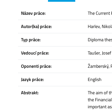
Název práce:
The Current 
Autor(ka) práce:
Harlev, Niko
Typ práce:
Diploma thes
Vedoucí práce:
Taušer, Josef
Oponenti práce:
Žamberský, 
Jazyk práce:
English
Abstrakt:
The aim of t
the Financia
important asp