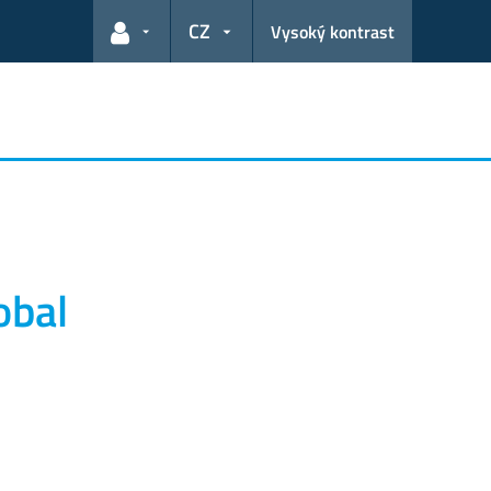
CZ
Vysoký kontrast
Odkazy pro uživatele
obal