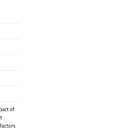
pact of
t
 factors