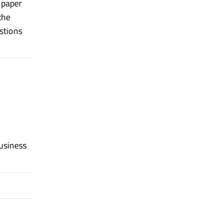
e paper
the
stions
usiness