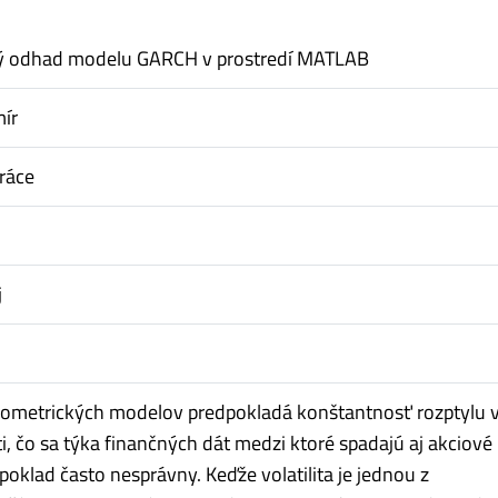
ý odhad modelu GARCH v prostredí MATLAB
ír
ráce
j
metrických modelov predpokladá konštantnosť rozptylu v
i, čo sa týka finančných dát medzi ktoré spadajú aj akciové 
poklad často nesprávny. Keďže volatilita je jednou z