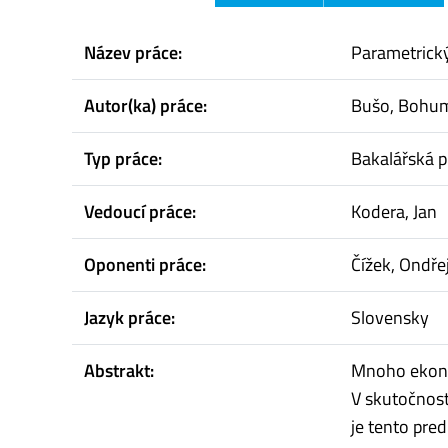
Název práce:
Parametrick
Autor(ka) práce:
Bušo, Bohum
Typ práce:
Bakalářská p
Vedoucí práce:
Kodera, Jan
Oponenti práce:
Čížek, Ondře
Jazyk práce:
Slovensky
Abstrakt:
Mnoho ekono
V skutočnost
je tento pred