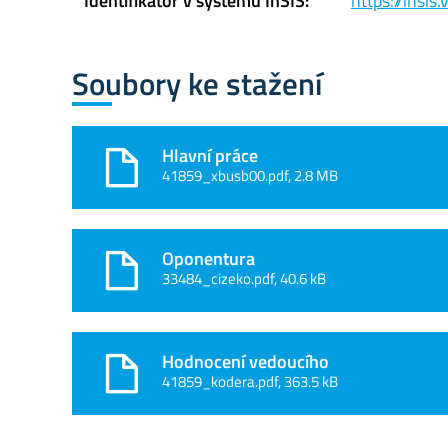
Identifikátor v systému InSIS:
https://insi
Soubory ke stažení
Hlavní práce
41859_xbusb00.pdf, 2.8 MB
Oponentura
33484_cizeko.pdf, 40.6 kB
Hodnocení vedoucího
41859_kodera.pdf, 363.5 kB