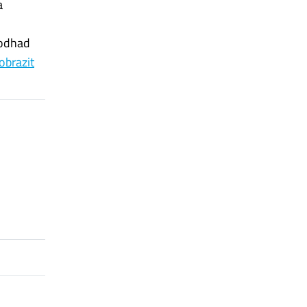
a
 odhad
obrazit