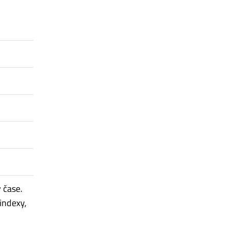
 čase.
indexy,