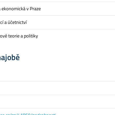
a ekonomická v Praze
cí a účetnictví
vé teorie a politiky
hajobě