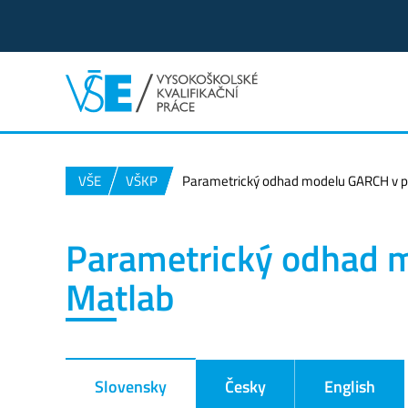
VŠE
VŠKP
Parametrický odhad modelu GARCH v p
Parametrický odhad m
Matlab
Slovensky
Česky
English