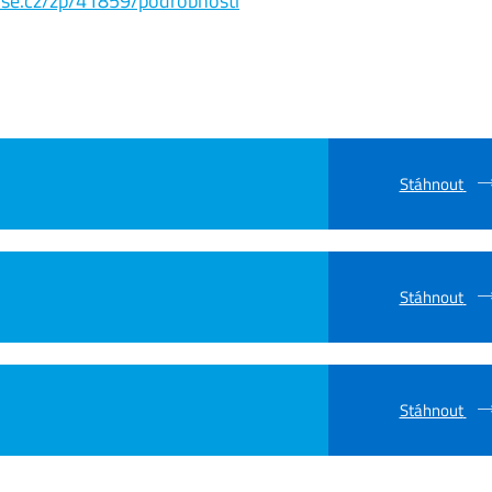
s.vse.cz/zp/41859/podrobnosti
Stáhnout
Stáhnout
Stáhnout