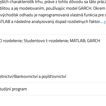
jších charakteristík trhu, práve z tohto dôvodu sa táto prác
tilitou a jej modelovaním, používajúc model GARCH. Okrem
 východísk odhadu je naprogramovaná vlastná funkcia pre
ATLAB a následne analyzovaný dopad rozdielnych faktor...
z
GED rozdelenie; Studentovo t-rozdelenie; MATLAB; GARCH
etnictví/Bankovnictví a pojišťovnictví
tudijní program