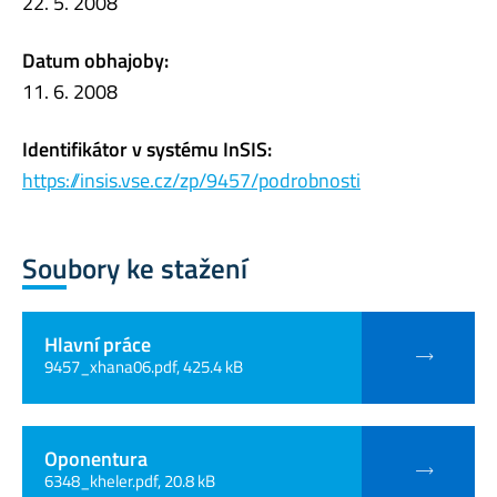
22. 5. 2008
Datum obhajoby:
11. 6. 2008
Identifikátor v systému InSIS:
https://insis.vse.cz/zp/9457/podrobnosti
Soubory ke stažení
Hlavní práce
9457_xhana06.pdf, 425.4 kB
Oponentura
6348_kheler.pdf, 20.8 kB