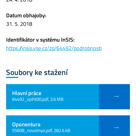
Datum obhajoby:
31. 5. 2018
Identifikátor v systému InSIS:
https://insis.vse.cz/zp/64492/podrobnosti
Soubory ke stažení
Hlavní práce
64492_xpiht00.pdf, 3.6 MB
Oponentura
55608_novotnyo.pdf, 282.6 kB