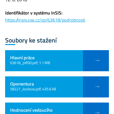
Identifikátor v systému InSIS:
https://insis.vse.cz/zp/63618/podrobnosti
Soubory ke stažení
Hlavní práce
63618_pilf00.pdf, 1.1 MB
Oponentura
58227_kozlova.pdf, 435.6 kB
Hodnocení vedoucího