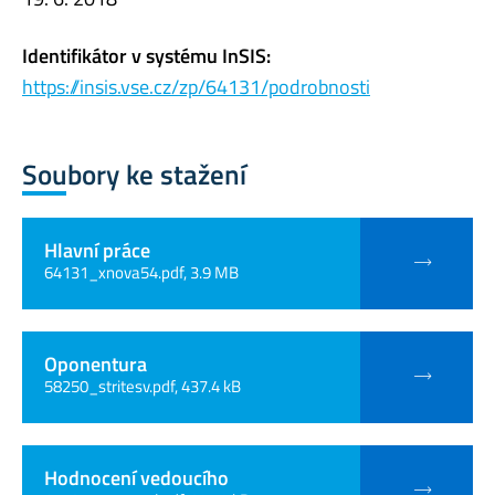
Identifikátor v systému InSIS:
https://insis.vse.cz/zp/64131/podrobnosti
Soubory ke stažení
Hlavní práce
64131_xnova54.pdf, 3.9 MB
Oponentura
58250_stritesv.pdf, 437.4 kB
Hodnocení vedoucího