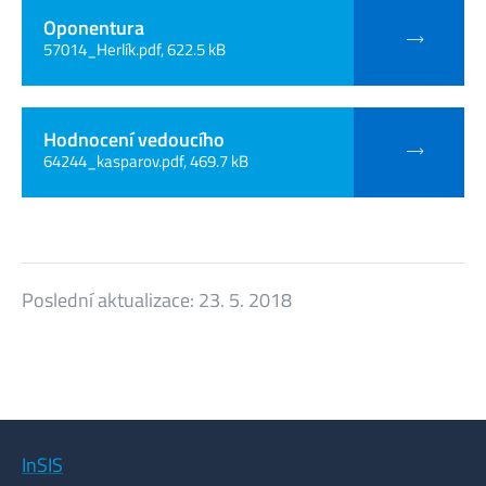
Oponentura
57014_Herlík.pdf, 622.5 kB
Hodnocení vedoucího
64244_kasparov.pdf, 469.7 kB
Poslední aktualizace:
23. 5. 2018
InSIS