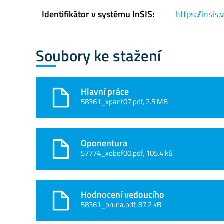
Identifikátor v systému InSIS:
https://insi
Soubory ke stažení
Hlavní práce
58361_xpant07.pdf, 2.5 MB
Oponentura
57774_xobef00.pdf, 105.4 kB
Hodnocení vedoucího
58361_bruna.pdf, 87.2 kB