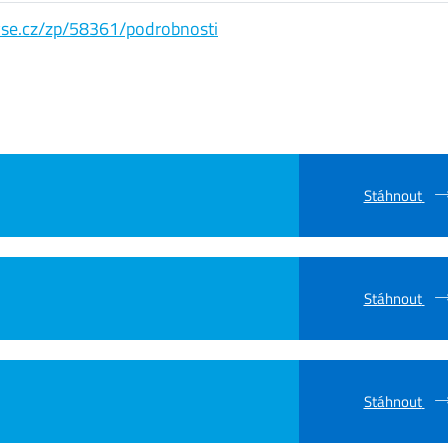
s.vse.cz/zp/58361/podrobnosti
Stáhnout
Stáhnout
Stáhnout