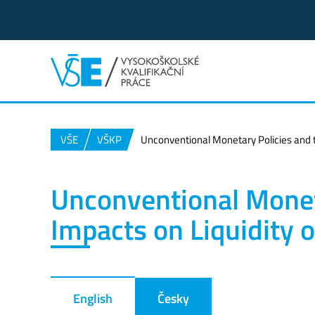
VŠE
VŠKP
Unconventional Monetary Policies and t
Unconventional Moneta
Impacts on Liquidity 
English
Česky