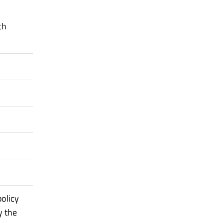
ch
olicy
y the