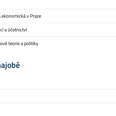
a ekonomická v Praze
cí a účetnictví
vé teorie a politiky
hajobě