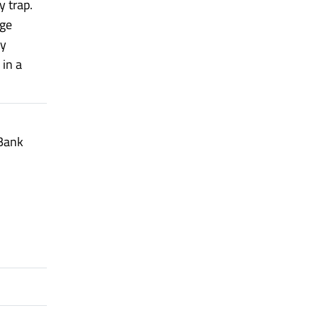
y trap.
nge
ry
 in a
 Bank