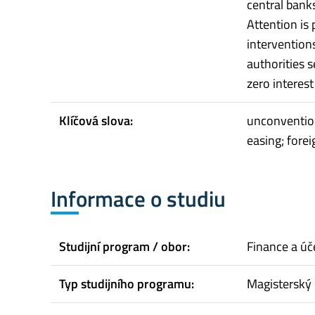
central banks
Attention is
intervention
authorities se
zero interes
Klíčová slova:
unconvention
easing; fore
Informace o studiu
Studijní program / obor:
Finance a úč
Typ studijního programu:
Magisterský 