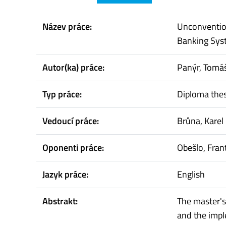
Název práce:
Unconvention
Banking Sys
Autor(ka) práce:
Panýr, Tomá
Typ práce:
Diploma thes
Vedoucí práce:
Brůna, Karel
Oponenti práce:
Obešlo, Fran
Jazyk práce:
English
Abstrakt:
The master's
and the impl