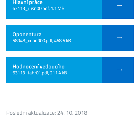
Hlavní práce
63113_rusn00.pdf, 1.1 MB
Oponentura
58948_xrihd900.pdf, 468.6 kB
Hodnocení vedoucího
63113_tahr01.pdf, 211.4 kB
Poslední aktualizace:
24. 10. 2018