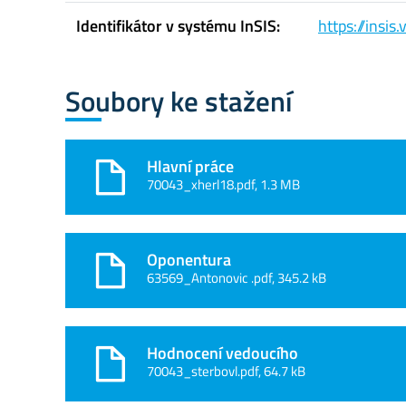
Identifikátor v systému InSIS:
https://insi
Soubory ke stažení
Hlavní práce
70043_xherl18.pdf, 1.3 MB
Oponentura
63569_Antonovic .pdf, 345.2 kB
Hodnocení vedoucího
70043_sterbovl.pdf, 64.7 kB