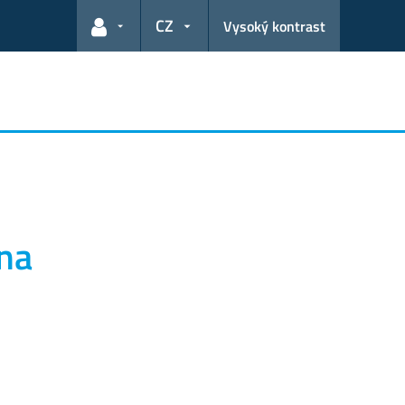
CZ
Vysoký kontrast
Odkazy pro uživatele
 na