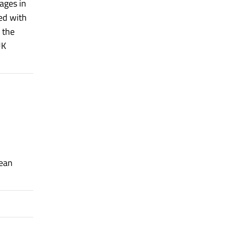
ages in
med with
 the
UK
pean