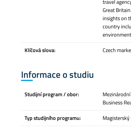
travel agenc
Great Britai
insights on 
country inclu
environment 
Klíčová slova:
Czech market
Informace o studiu
Studijní program / obor:
Mezinárodní 
Business Rea
Typ studijního programu:
Magisterský 