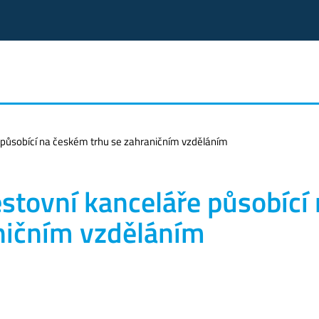
e působící na českém trhu se zahraničním vzděláním
estovní kanceláře působící
ničním vzděláním