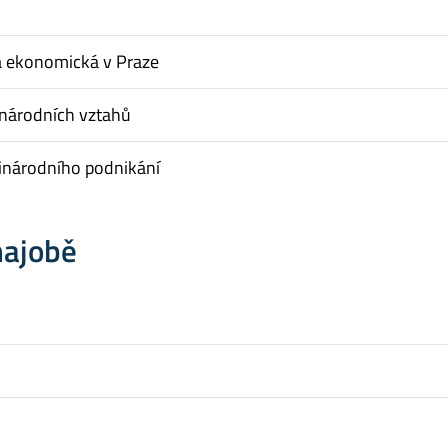
a ekonomická v Praze
inárodních vztahů
inárodního podnikání
hajobě