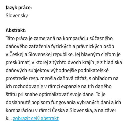
Jazyk práce:
Slovensky
Abstrakt:
Táto práca je zameraná na komparáciu súčasného
daňového zaťaženia fyzických a právnických osôb
v Českej a Slovenskej republike. Jej hlavným cieľom je
preskúmať, v ktorej z týchto dvoch krajín je z hľadiska
daňových subjektov výhodnejšie podnikateľské
prostredie resp. menšia daňová záťaž, s ohľadom na
ich rozhodovanie v rámci expanzie na trh daného
štátu pri snahe optimalizovať svoje dane. To je
dosiahnuté popisom fungovania vybraných daní a ich
komparáciou v rámci Česka a Slovenska, a na záver
k...
zobrazit celý abstrakt