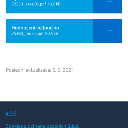
72233_xzezj05.pdf, 49.6 kB
Hodnocení vedoucího
74383_tauser.pdf, 50.4 kB
Poslední aktualizace:
5. 9. 2021
InSIS
Cookies a ochrana osobních údajů