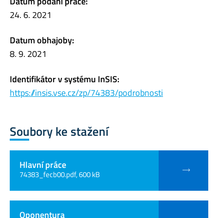
Datum podání práce:
24. 6. 2021
Datum obhajoby:
8. 9. 2021
Identifikátor v systému InSIS:
https://insis.vse.cz/zp/74383/podrobnosti
Soubory ke stažení
Hlavní práce
74383_fecb00.pdf, 600 kB
Oponentura