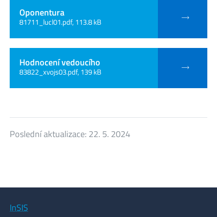
Oponentura
81711_lucl01.pdf, 113.8 kB
Hodnocení vedoucího
83822_xvojs03.pdf, 139 kB
Poslední aktualizace:
22. 5. 2024
InSIS