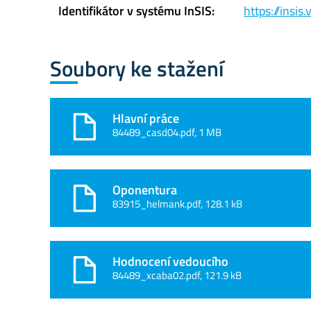
Identifikátor v systému InSIS:
https://insi
Soubory ke stažení
Hlavní práce
84489_casd04.pdf, 1 MB
Oponentura
83915_helmank.pdf, 128.1 kB
Hodnocení vedoucího
84489_xcaba02.pdf, 121.9 kB