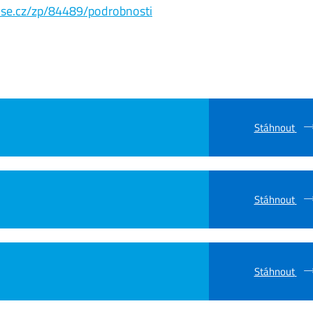
s.vse.cz/zp/84489/podrobnosti
Stáhnout
Stáhnout
Stáhnout