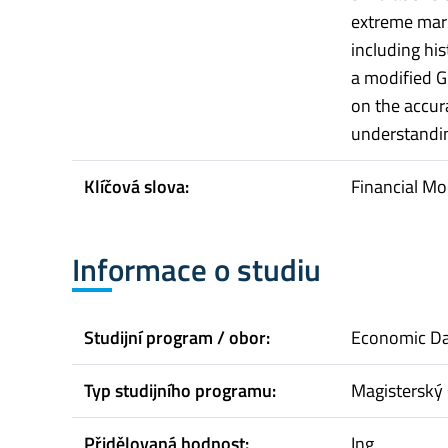
extreme mark
including hi
a modified G
on the accur
understandin
Klíčová slova:
Financial Mo
Informace o studiu
Studijní program / obor:
Economic Da
Typ studijního programu:
Magisterský 
Přidělovaná hodnost:
Ing.