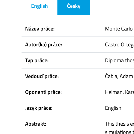
English
Česky
Název práce:
Monte Carlo 
Autor(ka) práce:
Castro Orteg
Typ práce:
Diploma thes
Vedoucí práce:
Čabla, Adam
Oponenti práce:
Helman, Kare
Jazyk práce:
English
Abstrakt:
This thesis 
simulations 