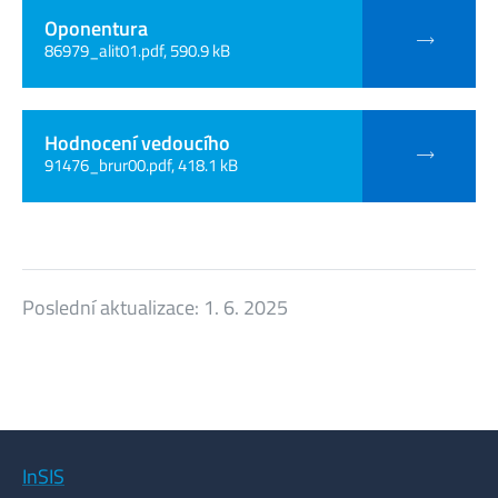
Oponentura
86979_alit01.pdf, 590.9 kB
Hodnocení vedoucího
91476_brur00.pdf, 418.1 kB
Poslední aktualizace:
1. 6. 2025
InSIS