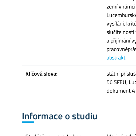
zemí v rámci
Lucemburským
vysílání, kr
slučitelnosti
a přijímání 
pracovněpráv
abstrakt
Klíčová slova:
státní příslu
56 SFEU; Lu
dokument A1;
Informace o studiu