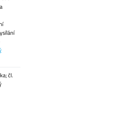
a
ní
ysílání
—
ý
a; čl.
ý