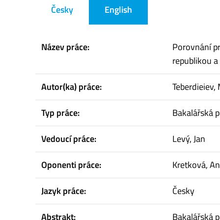
Česky
English
Název práce:
Porovnání pr
republikou 
Autor(ka) práce:
Teberdieiev,
Typ práce:
Bakalářská p
Vedoucí práce:
Levý, Jan
Oponenti práce:
Kretková, A
Jazyk práce:
Česky
Abstrakt:
Bakalářská p