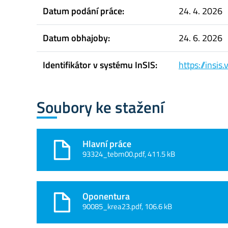
Datum podání práce:
24. 4. 2026
Datum obhajoby:
24. 6. 2026
Identifikátor v systému InSIS:
https://insi
Soubory ke stažení
Hlavní práce
93324_tebm00.pdf, 411.5 kB
Oponentura
90085_krea23.pdf, 106.6 kB