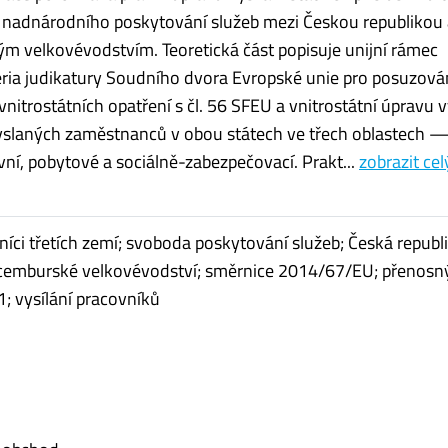
 nadnárodního poskytování služeb mezi Českou republikou 
 velkovévodstvím. Teoretická část popisuje unijní rámec
itéria judikatury Soudního dvora Evropské unie pro posuzová
 vnitrostátních opatření s čl. 56 SFEU a vnitrostátní úpravu v
vyslaných zaměstnanců v obou státech ve třech oblastech 
ní, pobytové a sociálně-zabezpečovací. Prakt...
zobrazit cel
šníci třetích zemí; svoboda poskytování služeb; Česká republik
cemburské velkovévodství; směrnice 2014/67/EU; přenosn
 vysílání pracovníků