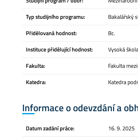
Studijní program / obor:
Mezinárodní
Typ studijního programu:
Bakalářský s
Přidělovaná hodnost:
Bc.
Instituce přidělující hodnost:
Vysoká škol
Fakulta:
Fakulta mez
Katedra:
Katedra pod
Informace o odevzdání a ob
Datum zadání práce:
16. 9. 2025