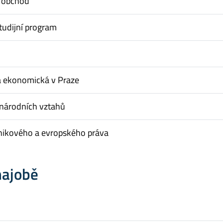
 obchod
tudijní program
a ekonomická v Praze
inárodních vztahů
nikového a evropského práva
hajobě