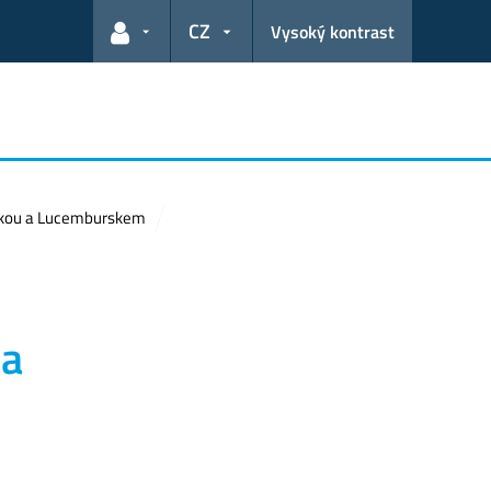
CZ
Vysoký kontrast
Odkazy pro uživatele
blikou a Lucemburskem
 a