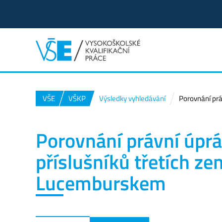
VŠE
VŠKP
Výsledky vyhledávání
Porovnání prá
Porovnání právní úprá
příslušníků třetích z
Lucemburskem