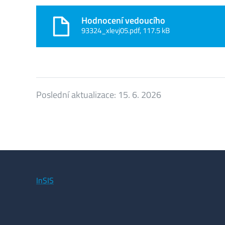
Hodnocení vedoucího
93324_xlevj05.pdf, 117.5 kB
Poslední aktualizace:
15. 6. 2026
InSIS