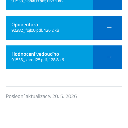
91533_vona08.pdf, 868.9 kB
Oponentura
90282_fojl00.pdf, 126.2 kB
Hodnocení vedoucího
91533_xprod25.pdf, 128.8 kB
Poslední aktualizace:
20. 5. 2026